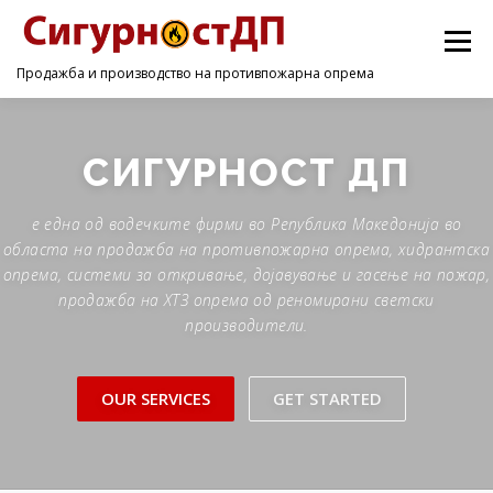
Menu
Продажба и производство на противпожарна опрема
ПОЧЕТНА
ПРОИЗВОДИ
УСЛУГИ
КОНТАКТ
СИГУРНОСТ ДП
е една од водечките фирми во Република Македонија во
областа на продажба на противпожарна опрема, хидрантска
опрема, системи за откривање, дојавување и гасење на пожар,
продажба на ХТЗ опрема од реномирани светски
производители.
OUR SERVICES
GET STARTED